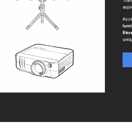
Tran
aujo
Accé
lumi
Rése
uniq